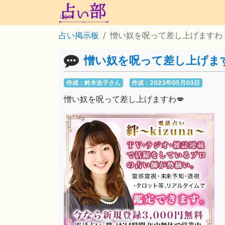
占い掲示板
憎い奴を呪って差し上げますわ
憎い奴を呪って差し上げま
作成：鈴木吉子さん
作成：2023年05月03日
憎い奴を呪って差し上げますわ💋