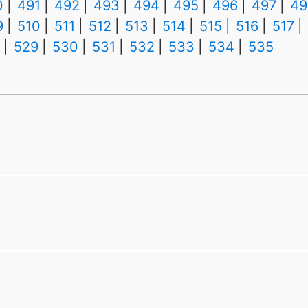
0
491
492
493
494
495
496
497
49
9
510
511
512
513
514
515
516
517
529
530
531
532
533
534
535