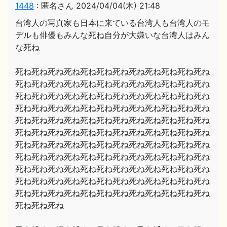
1448
:
匿名さん
2024/04/04(木) 21:48
台湾人の写真家も日本に来ている台湾人も台湾人のモ
デルも俳優もみんな死ね自分が大嫌いな台湾人はみん
な死ね
死ね死ね死ね死ね死ね死ね死ね死ね死ね死ね死ね死ね
死ね死ね死ね死ね死ね死ね死ね死ね死ね死ね死ね死ね
死ね死ね死ね死ね死ね死ね死ね死ね死ね死ね死ね死ね
死ね死ね死ね死ね死ね死ね死ね死ね死ね死ね死ね死ね
死ね死ね死ね死ね死ね死ね死ね死ね死ね死ね死ね死ね
死ね死ね死ね死ね死ね死ね死ね死ね死ね死ね死ね死ね
死ね死ね死ね死ね死ね死ね死ね死ね死ね死ね死ね死ね
死ね死ね死ね死ね死ね死ね死ね死ね死ね死ね死ね死ね
死ね死ね死ね死ね死ね死ね死ね死ね死ね死ね死ね死ね
死ね死ね死ね死ね死ね死ね死ね死ね死ね死ね死ね死ね
死ね死ね死ね死ね死ね死ね死ね死ね死ね死ね死ね死ね
死ね死ね死ね