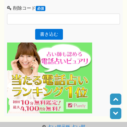
削除コード
必須
書き込む
©
占い掲示板 占い部