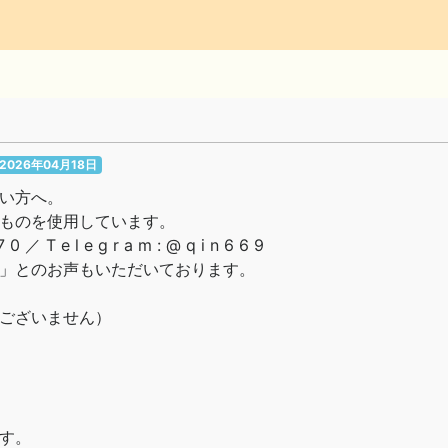
2026年04月18日
い方へ。
ものを使用しています。
 7 0 ／ T e l e g r a m : @ q i n 6 6 9
」とのお声もいただいております。
ございません）
す。