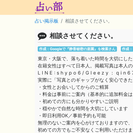
占い掲示板
相談させてください。
相談させてください。
作成：Googleで『静香秘密の楽園』を検索さん
作成：
東京・大阪で、落ち着いた時間を大切にした
在籍女性はすべて日本人。掲載写真は本人の
L I N E : s h y p o 6 / G l e e z y ： q i n 6
実際に「写真とのギャップがなく安心できた
・女性とお会いしてからのご精算
・料金は事前にご案内（基本的に追加料金は
・初めての方にも分かりやすいご説明
・穏やかで自然な時間を大切にしています
・即日利用OK／事前予約も可能
無理のないご案内を心がけておりますので、
初めての方でもご不安なくご利用いただけま