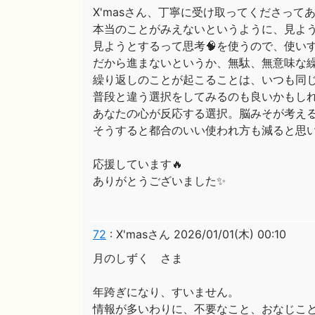
X'masさん、丁寧に受け取ってくださって
本当のことがみえないというように、見よう
見ようとするって思考🧠を使うので、使い
だから進まないというか、無駄、無意味な
繰り返しのことが起こることは、いつも同
普段と違う選択をしてみるのも良いかもし
あなたの心が反応する選択。脳みそが考える
そうすると都合のいい使われ方も減ると思
応援しています🔥
ありがとうございました✨
72
:
X'masさん
2026/01/01(木) 00:10
月のしずく さま
年跨ぎになり、すいません。
情報が多いわりに、不要なこと、おなじこ