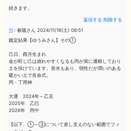
続きます。
返信する
削除する
11
:
春陽さん
2024/11/16(土) 08:51
鑑定結果【ゆうみさん】その①
己日、酉月生まれ
金が旺じ己は崩れやすくなるも丙が寅に通根しており
土を扶けています。癸水もあり、弱性だが潤いのある
暖かい土で良命式。
丙・丁用神
大運 2024年～乙丑
2025年 乙巳
2026年 丙午
【以下、①～③について差し支えのない範囲でフィ