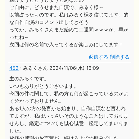
ご自由に。どうせまた自演で、みるく様～
以前占ったものです。私はみるく様を信じてます。的
な自作自演のコメント出してきそう
ってか、みるくさんまだ始めて二週間ｗｗｗか。早か
ったね～
次回は何の名前で入ってくるか楽しみにしてます！
返信する
削除する
452
:
みるくさん
2024/11/06(水) 16:09
主のみるくです。
いつもありがとうございます。
今回の件に関して、私の方も何が起こっているのかよ
く分かっておりません。
ある1人の方の発言から始まり、自作自演など言われ
てますが、私はいっさいそのようなことはしておりま
せんし、鑑定についても誠心誠意、鑑定してまいりま
した。
皆様の感謝のお言葉が、続ける上での励みでした。