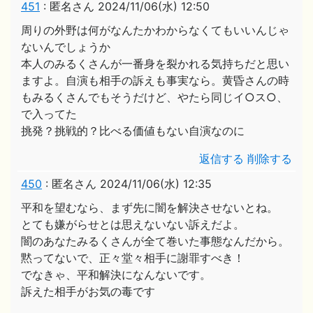
451
:
匿名さん
2024/11/06(水) 12:50
周りの外野は何がなんたかわからなくてもいいんじゃ
ないんでしょうか
本人のみるくさんが一番身を裂かれる気持ちだと思い
ますよ。自演も相手の訴えも事実なら。黄昏さんの時
もみるくさんでもそうだけど、やたら同じイ○ス○、
で入ってた
挑発？挑戦的？比べる価値もない自演なのに
返信する
削除する
450
:
匿名さん
2024/11/06(水) 12:35
平和を望むなら、まず先に闇を解決させないとね。
とても嫌がらせとは思えないない訴えだよ。
闇のあなたみるくさんが全て巻いた事態なんだから。
黙ってないで、正々堂々相手に謝罪すべき！
でなきゃ、平和解決になんないです。
訴えた相手がお気の毒です